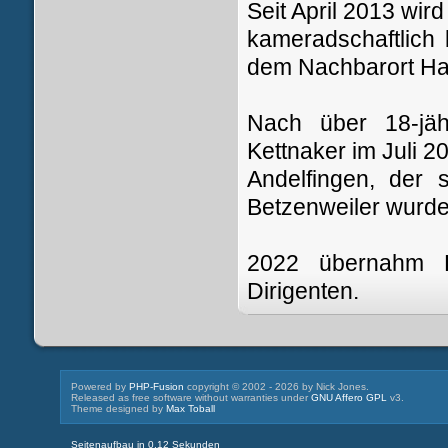
Seit April 2013 wir
kameradschaftlich
dem Nachbarort Hail
Nach über 18-jähr
Kettnaker im Juli 2
Andelfingen, der 
Betzenweiler wurde
2022 übernahm 
Dirigenten.
Powered by
PHP-Fusion
copyright © 2002 - 2026 by Nick Jones.
Released as free software without warranties under
GNU Affero GPL
v3.
Theme designed by
Max Toball
Seitenaufbau in 0.12 Sekunden