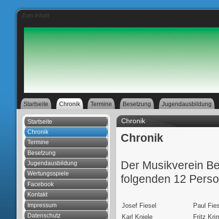
Zum Inhalt
Startseite
Chronik
Termine
Besetzung
Jugendausbildung
Chronik
Startseite
Chronik
Chronik
Termine
Besetzung
Der Musikverein Be
Jugendausbildung
Wertungsspiele
folgenden 12 Perso
Facebook
Kontakt
Impressum
Josef Fiesel
Paul Fies
Datenschutz
Karl Kniele
Fritz Kri