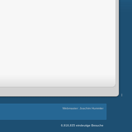
Webmaster: Joachim Hummler
6,916,835 eindeutige Besuche