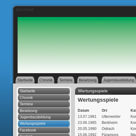
Zum Inhalt
Startseite
Chronik
Termine
Besetzung
Jugendausbildung
Wertungsspiele
Startseite
Chronik
Wertungsspiele
Termine
Datum
Ort
Ka
Besetzung
13.07.1981
Uttenweiler
Ko
Jugendausbildung
23.06.1985
Berkheim
Ko
Wertungsspiele
20.05.1990
Ostrach
Ko
Facebook
15.06.1992
Füramoos
Ma