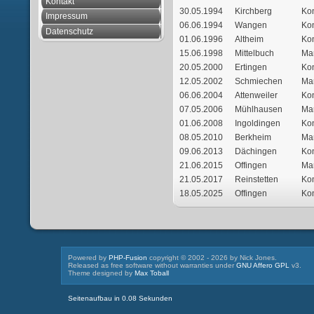
Kontakt
30.05.1994
Kirchberg
Ko
Impressum
06.06.1994
Wangen
Ko
Datenschutz
01.06.1996
Altheim
Ko
15.06.1998
Mittelbuch
Ma
20.05.2000
Ertingen
Ko
12.05.2002
Schmiechen
Ma
06.06.2004
Attenweiler
Ko
07.05.2006
Mühlhausen
Ma
01.06.2008
Ingoldingen
Ko
08.05.2010
Berkheim
Ma
09.06.2013
Dächingen
Ko
21.06.2015
Offingen
Ma
21.05.2017
Reinstetten
Ko
18.05.2025
Offingen
Ko
Powered by
PHP-Fusion
copyright © 2002 - 2026 by Nick Jones.
Released as free software without warranties under
GNU Affero GPL
v3.
Theme designed by
Max Toball
Seitenaufbau in 0.08 Sekunden