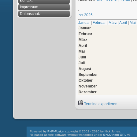
Kontakt
Impressum
Datenschutz
<< 2025
Januar
|
Februar
|
März
|
April
|
Mai
Januar
Februar
März
April
Mai
Juni
Juli
August
September
Oktober
November
Dezember
Termine exportieren
Powered by
PHP-Fusion
copyright © 2002 - 2026 by Nick Jones.
Released as free software without warranties under
GNU Affero GPL
v3.