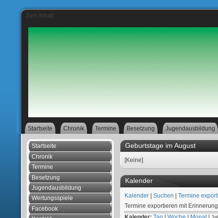
Zum Inhalt
Startseite
Chronik
Termine
Besetzung
Jugendausbildung
Geburtstage im August
Startseite
Chronik
[Keine]
Termine
Besetzung
Kalender
Jugendausbildung
Kalender
|
Suchen
|
Termine export
Wertungsspiele
Termine exportieren mit Erinnerung
Facebook
Kalender:
Tag
|
Woche
|
Monat
|
Ja