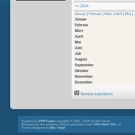
<< 2024
Januar
|
Februar
|
März
|
April
|
Mai
|
Januar
Februar
März
April
Mai
Juni
Juli
August
September
Oktober
November
Dezember
Termine exportieren
Powered by
PHP-Fusion
copyright © 2002 - 2026 by Nick Jones.
Released as free software without warranties under
GNU Affero GPL
v3.
Theme designed by
Max Toball