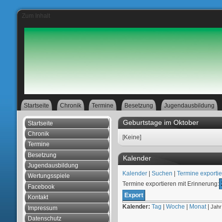
Zum Inhalt
Startseite
Chronik
Termine
Besetzung
Jugendausbildung
Geburtstage im Oktober
Startseite
Chronik
[Keine]
Termine
Besetzung
Kalender
Jugendausbildung
Kalender
|
Suchen
|
Termine exporti
Wertungsspiele
Termine exportieren mit Erinnerung:
Facebook
Kontakt
Kalender:
Tag
|
Woche
|
Monat
|
Jahr
Impressum
Datenschutz